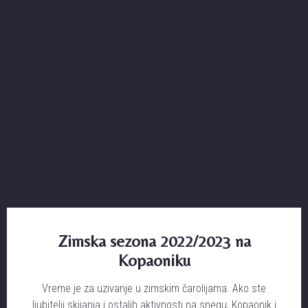
Zimska sezona 2022/2023 na
Kopaoniku
Vreme je za uzivanje u zimskim čarolijama. Ako ste
ljubitelji skijanja i ostalih aktivnosti na snegu, Kopaonik i