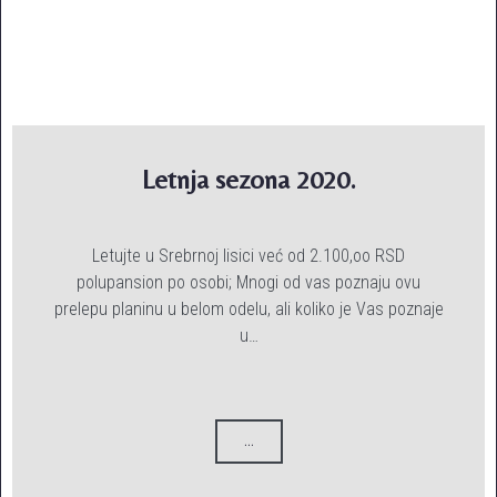
Letnja sezona 2020.
Letujte u Srebrnoj lisici već od 2.100,oo RSD
polupansion po osobi; Mnogi od vas poznaju ovu
prelepu planinu u belom odelu, ali koliko je Vas poznaje
u…
...