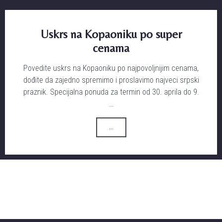
Uskrs na Kopaoniku po super
cenama
Povedite uskrs na Kopaoniku po najpovoljnijim cenama,
dođite da zajedno spremimo i proslavimo najveci srpski
praznik. Specijalna ponuda za termin od 30. aprila do 9.
…
...