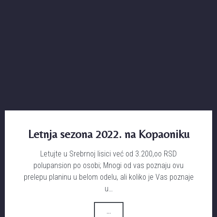
Letnja sezona 2022. na Kopaoniku
Letujte u Srebrnoj lisici već od 3.200,oo RSD
polupansion po osobi; Mnogi od vas poznaju ovu
prelepu planinu u belom odelu, ali koliko je Vas poznaje
u…
...