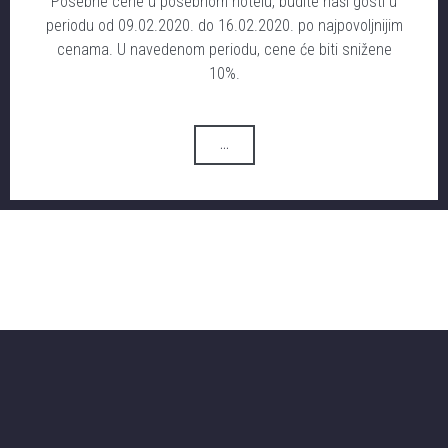
Posebne cene u posebnom hotelu, budite naši gosti u
periodu od 09.02.2020. do 16.02.2020. po najpovoljnijim
cenama. U navedenom periodu, cene će biti snižene
10%.
...