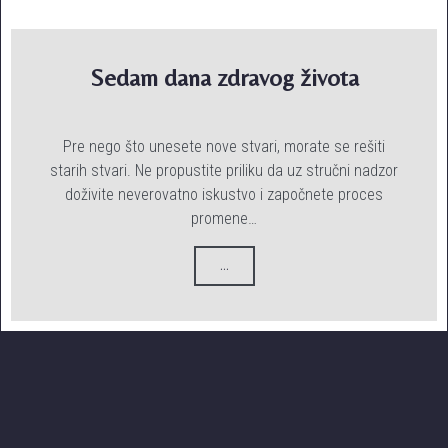
Sedam dana zdravog života
Pre nego što unesete nove stvari, morate se rešiti
starih stvari. Ne propustite priliku da uz stručni nadzor
doživite neverovatno iskustvo i započnete proces
promene…
...