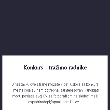
Konkurs – tražimo radnike
U nastavku ove strane možete videti uslove za konkurs
i mesta koja su nam potrebna, zainteresovani kandidati
mogu poslatis svoj CV sa fotografijom na sledeci mail:
dspadrinobgd@gmail.com Uslovi…