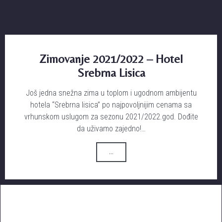
Zimovanje 2021/2022 – Hotel
Srebrna Lisica
Još jedna snežna zima u toplom i ugodnom ambijentu
hotela “Srebrna lisica” po najpovoljnijim cenama sa
vrhunskom uslugom za sezonu 2021/2022.god. Dođite
da uživamo zajedno!…
...