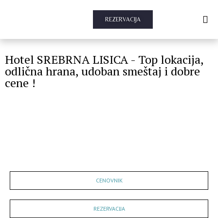
REZERVACIJA
Hotel SREBRNA LISICA - Top lokacija,
odlična hrana, udoban smeštaj i dobre
cene !
KORISNE
INFORMACIJE
CENOVNIK
REZERVACIJA