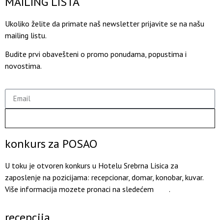
MAILING LISTA
Ukoliko želite da primate naš newsletter prijavite se na našu
mailing listu.
Budite prvi obavešteni o promo ponudama, popustima i
novostima.
PRIJAVA
konkurs za POSAO
U toku je otvoren konkurs u Hotelu Srebrna Lisica za
zaposlenje na pozicijama: recepcionar, domar, konobar, kuvar.
Više informacija mozete pronaci na sledećem
.
linku
recepcija