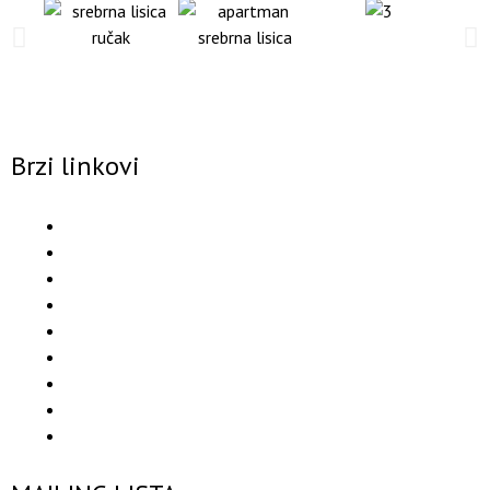
Brzi linkovi
Smeštaj
Kućni red
Sala za konferencije
Rekreativna nastava
Korisne informacije
Aktivan odmor
Aperitiv bar
Restoran
Rezervacije