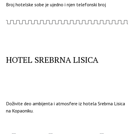
Broj hotelske sobe je ujedno i njen telefonski broj
HOTEL SREBRNA LISICA
GALERIJA
Doživite deo ambijenta i atmosfere iz hotela Srebrna Lisica
na Kopaoniku.