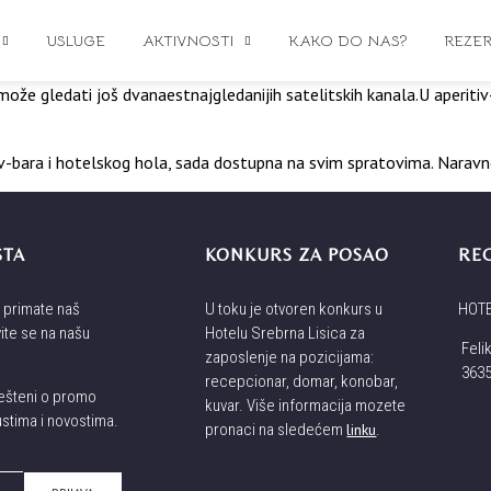
USLUGE
AKTIVNOSTI
KAKO DO NAS?
REZER
 gledati još dvanaestnajgledanijih satelitskih kanala.U aperitiv-ba
itiv-bara i hotelskog hola, sada dostupna na svim spratovima. Narav
STA
KONKURS ZA POSAO
REC
a primate naš
U toku je otvoren konkurs u
HOTE
vite se na našu
Hotelu Srebrna Lisica za
Feli
zaposlenje na pozicijama:
3635
recepcionar, domar, konobar,
vešteni o promo
kuvar. Više informacija mozete
tima i novostima.
pronaci na sledećem
linku
.