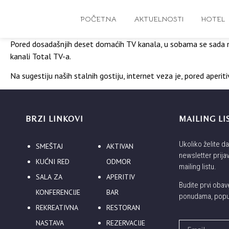
POČETNA
AKTUELNOSTI
HOTEL
Pored dosadašnjih deset domaćih TV kanala, u sobama se sada može
kanali Total TV-a.
Na sugestiju naših stalnih gostiju, internet veza je, pored aper
BRZI LINKOVI
MAILING LI
Ukoliko želite d
SMEŠTAJ
AKTIVAN
newsletter prija
KUĆNI RED
ODMOR
mailing listu.
SALA ZA
APERITIV
Budite prvi oba
KONFERENCIJE
BAR
ponudama, popus
REKREATIVNA
RESTORAN
NASTAVA
REZERVACIJE