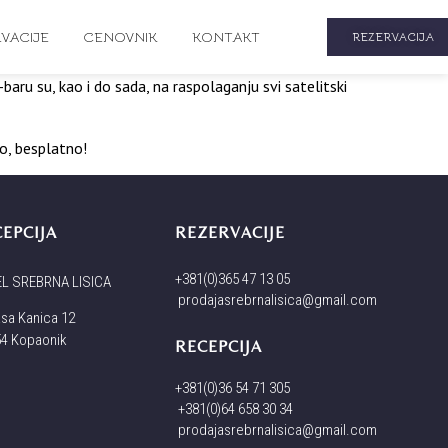
VACIJE
CENOVNIK
KONTAKT
REZERVACIJA
ru su, kao i do sada, na raspolaganju svi satelitski
no, besplatno!
EPCIJA
REZERVACIJE
+381(0)365 47 13 05
L SREBRNA LISICA
prodajasrebrnalisica@gmail.com
ksa Kanica 12
4 Kopaonik
RECEPCIJA
+381(0)36 54 71 305
+381(0)64 658 30 34
prodajasrebrnalisica@gmail.com