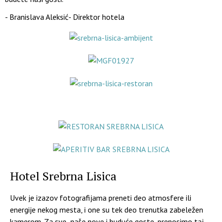
- Branislava Aleksić- Direktor hotela
Hotel Srebrna Lisica
Uvek je izazov fotografijama preneti deo atmosfere ili
energije nekog mesta, i one su tek deo trenutka zabeležen
kamerom. Za sve naše nove i buduće goste, prenosimo taj