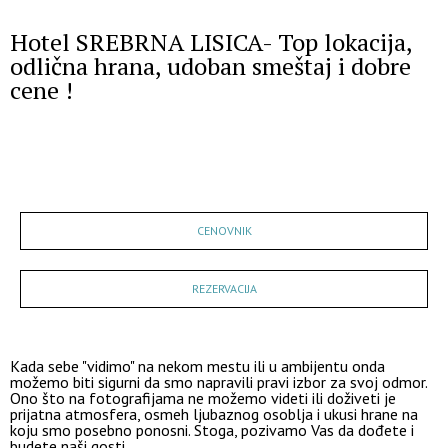
Hotel SREBRNA LISICA- Top lokacija,
odlična hrana, udoban smeštaj i dobre
cene !
GALERIJA
CENOVNIK
REZERVACIJA
Kada sebe "vidimo" na nekom mestu ili u ambijentu onda
možemo biti sigurni da smo napravili pravi izbor za svoj odmor.
Ono što na fotografijama ne možemo videti ili doživeti je
prijatna atmosfera, osmeh ljubaznog osoblja i ukusi hrane na
koju smo posebno ponosni. Stoga, pozivamo Vas da dođete i
budete naši gosti.